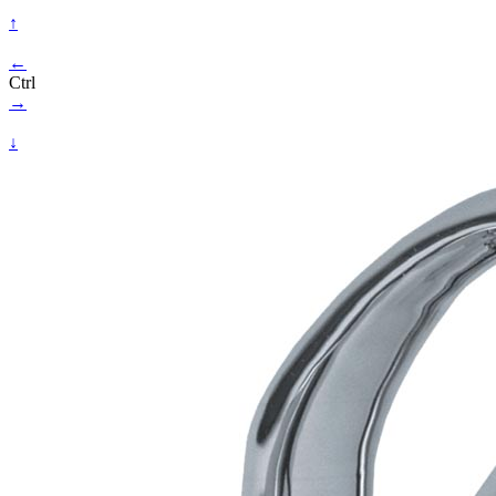
↑
←
Ctrl
→
↓