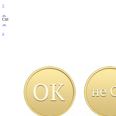
↑
←
Ctrl
→
↓