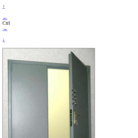
↑
←
Ctrl
→
↓