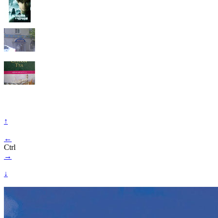
↑
←
Ctrl
→
↓