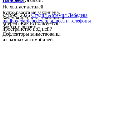
Интерьер унылый.
транспорт
Не хватает деталей.
Будто работа не закончена.
© 1995–2026
Студия Артемия Лебедева
Зачем консоль так вытащили
mailbox@artlebedev.ru
,
адреса и телефоны
вперед? Как используется
Заказать дизайн...
пространство под ней?
Дефлекторы заимствованы
из разных автомобилей.