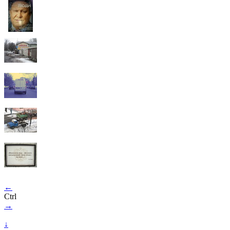
←
Ctrl
→
↓