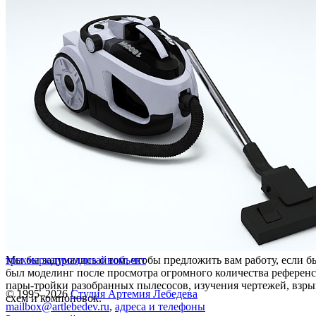
Мы бы задумались о том, чтобы предложить вам работу, если б
трехмерка
промдизайн
объект
был моделинг после просмотра огромного количества референс
пары-тройки разобранных пылесосов, изучения чертежей, взры
© 1995–2026
Студия Артемия Лебедева
схем и компоновок.
mailbox@artlebedev.ru
,
адреса и телефоны