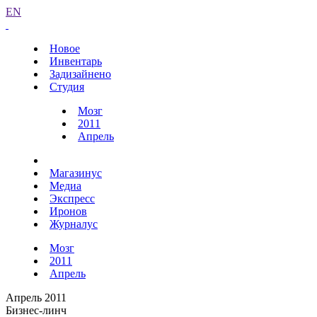
EN
Новое
Инвентарь
Задизайнено
Студия
Мозг
2011
Апрель
Магазинус
Медиа
Экспресс
Иронов
Журналус
Мозг
2011
Апрель
Апрель 2011
Бизнес-линч