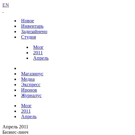
EN
Новое
Инвентарь
Задизайнено
Студия
Мозг
2011
Апрель
Магазинус
Медиа
Экспресс
Иронов
Журналус
Мозг
2011
Апрель
Апрель 2011
Бизнес-линч