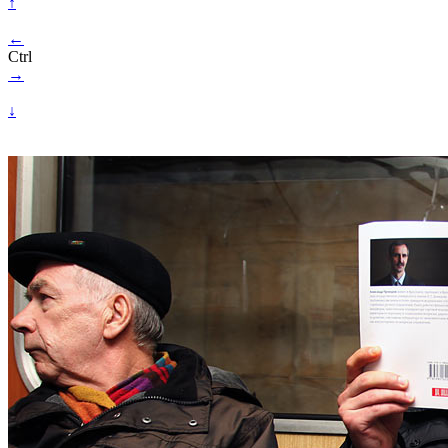
↑
←
Ctrl
→
↓