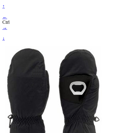
↑
←
Ctrl
→
↓