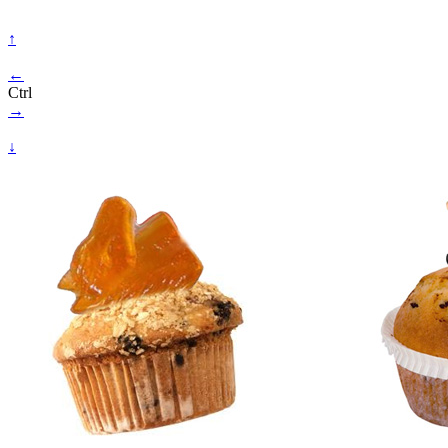
↑
←
Ctrl
→
↓