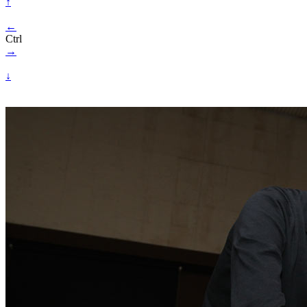
↑
←
Ctrl
→
↓