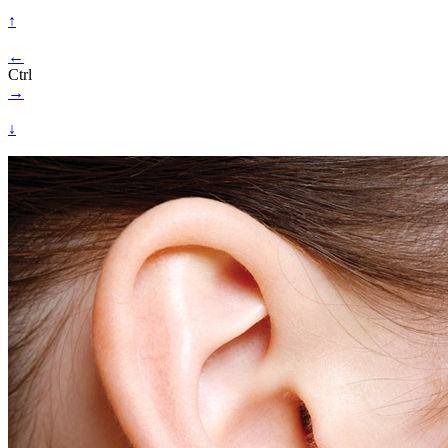
↑
←
Ctrl
→
↓