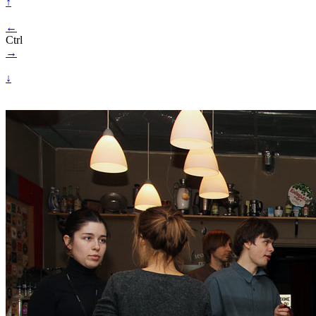
↑
←
Ctrl
→
↓