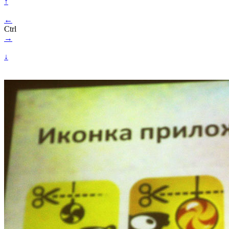
↑
←
Ctrl
→
↓