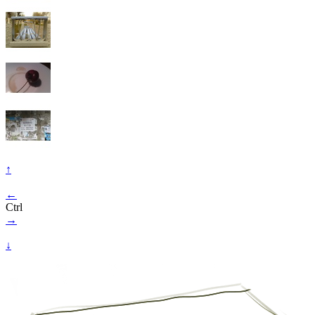
↑
←
Ctrl
→
↓