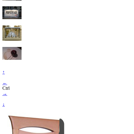
↑
←
Ctrl
→
↓