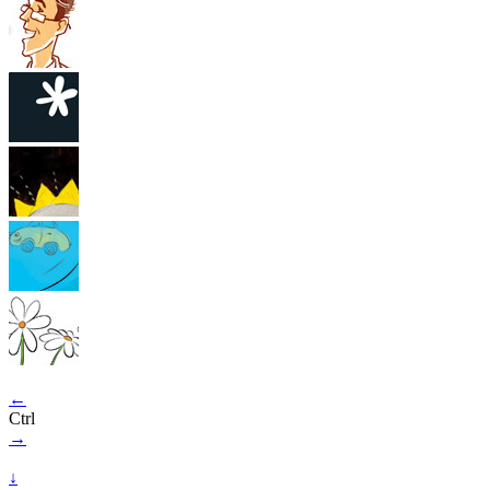
←
Ctrl
→
↓