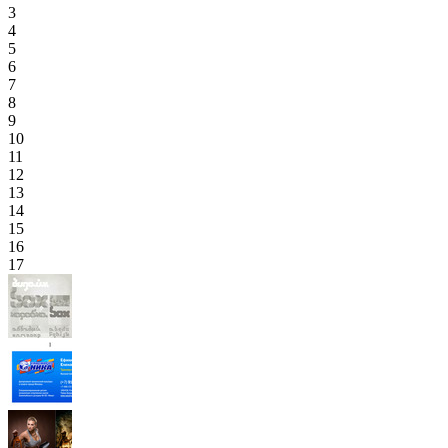
3
4
5
6
7
8
9
10
11
12
13
14
15
16
17