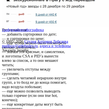
Тут нужно еще
графдизайн
инфографика
— добавить сортировки по дате;
— и сортировки по цене;
© 1995–2026
Студия Артемия Лебедева
— еще чтобы можно было посмотреть
mailbox@artlebedev.ru
,
адреса и телефоны
сколько дней/ночей;
Заказать дизайн...
— значки эти красные, и самолетики,
и логотипы CSA и PID’а вынести
влево за список, а то они мешают
читать;
— увеличить отступы между
группами;
— сделать читаемой иерархию внутри
групп, а то болд не до конца помогает,
надо воздуха побольше;
— еще можно позволить выводить
только горячие (если они true hot,
конечно);
— еще конкретные даты могут быть
нелишними;