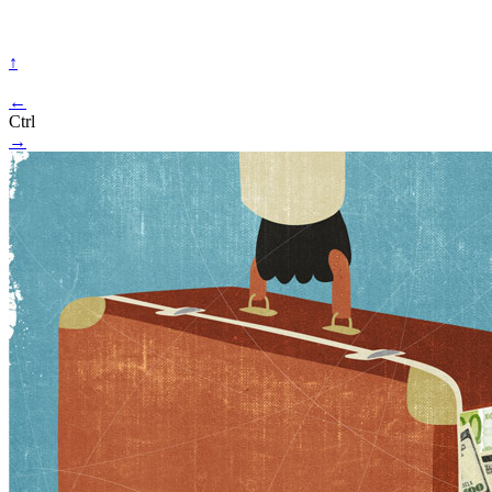
↑
←
Ctrl
→