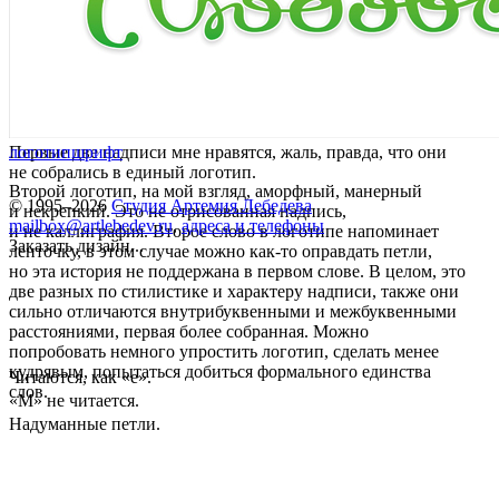
Первые две надписи мне нравятся, жаль, правда, что они
логотип
шрифт
не собрались в единый логотип.
Второй логотип, на мой взгляд, аморфный, манерный
© 1995–2026
Студия Артемия Лебедева
и некрепкий. Это не отрисованная надпись,
mailbox@artlebedev.ru
,
адреса и телефоны
и не каллиграфия. Второе слово в логотипе напоминает
Заказать дизайн...
ленточку, в этом случае можно как-то оправдать петли,
но эта история не поддержана в первом слове. В целом, это
две разных по стилистике и характеру надписи, также они
сильно отличаются внутрибуквенными и межбуквенными
расстояниями, первая более собранная. Можно
попробовать немного упростить логотип, сделать менее
кудрявым, попытаться добиться формального единства
Читаются, как «е».
слов.
«М» не читается.
Надуманные петли.