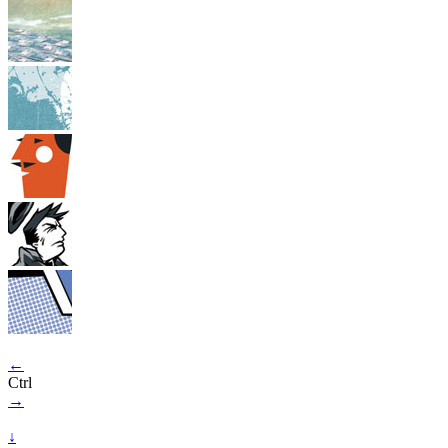
←
Ctrl
→
↓