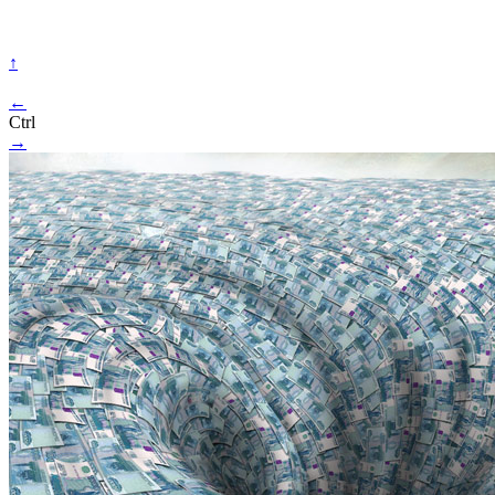
↑
←
Ctrl
→