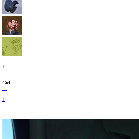
↑
←
Ctrl
→
↓