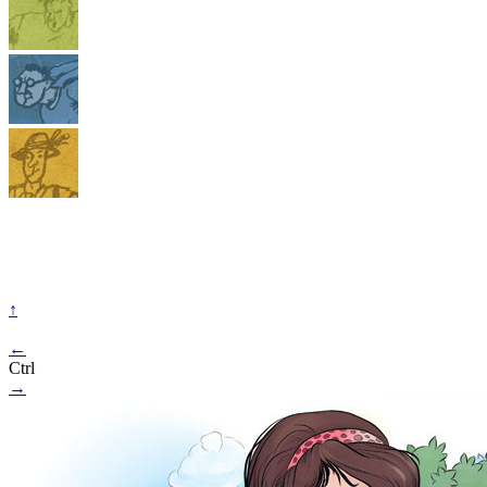
↑
←
Ctrl
→