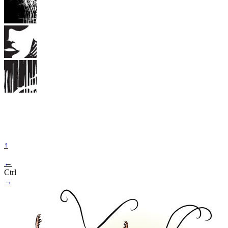
↑
←
Ctrl
→