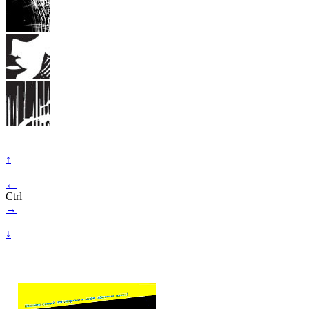
↑
←
Ctrl
→
↓