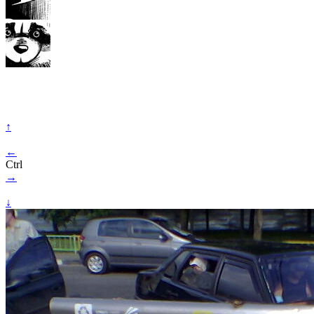
↑
←
Ctrl
→
↓