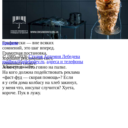
Графически — вне всяких
реклама
сомнений, это шаг вперед.
Грамотная постановка,
© 1995–2026
Студия Артемия Лебедева
хороший рекламный свет,
mailbox@artlebedev.ru
,
адреса и телефоны
серийный сюжет.
Заказать дизайн...
А по сути — это говно на палке.
На кого должна подействовать реклама
«фаст-фуд — скорая помощь»? Если
я у себя дома колбасу на хлеб закинул,
у меня что, инсульт случится? Хуета,
короче. Пук в лужу.