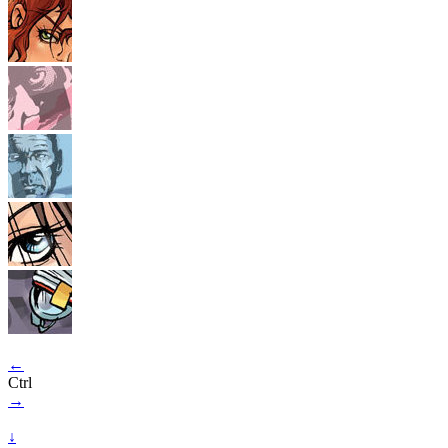
←
Ctrl
→
↓