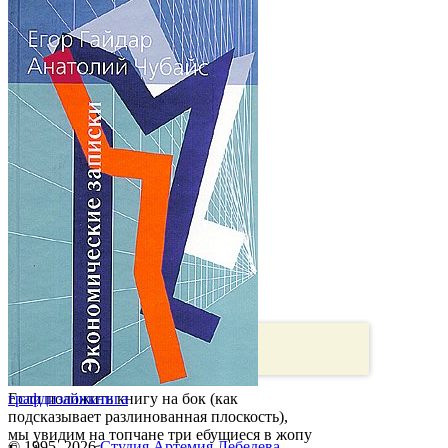
Если положить книгу на бок (как
графдизайн
книга
подсказывает разлинованная плоскость),
мы увидим на топчане три ебущиеся в жопу
© 1995–2026
Студия Артемия Лебедева