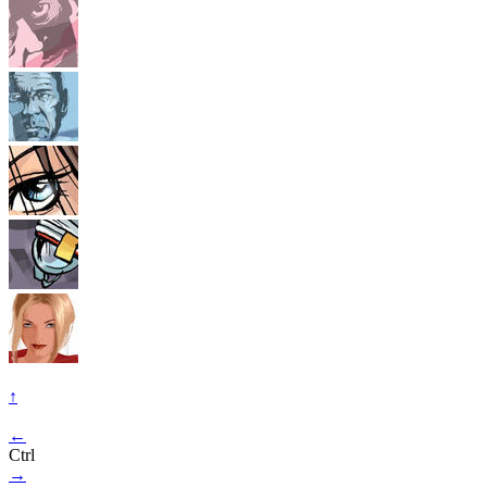
↑
←
Ctrl
→