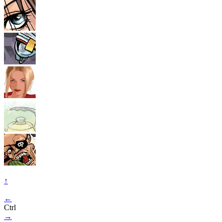
↑
←
Ctrl
→