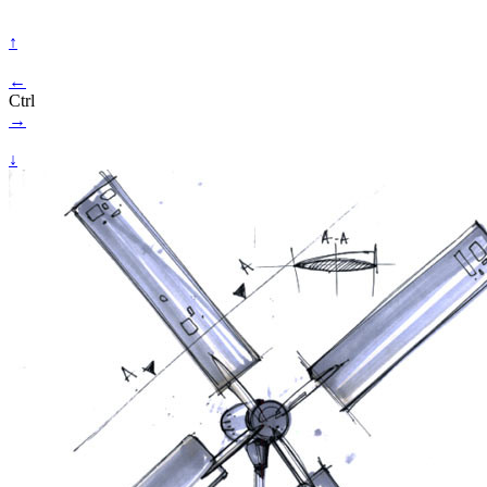
↑
←
Ctrl
→
↓