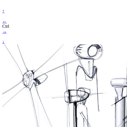
↑
←
Ctrl
→
↓