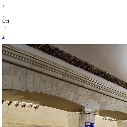
↑
←
Ctrl
→
↓