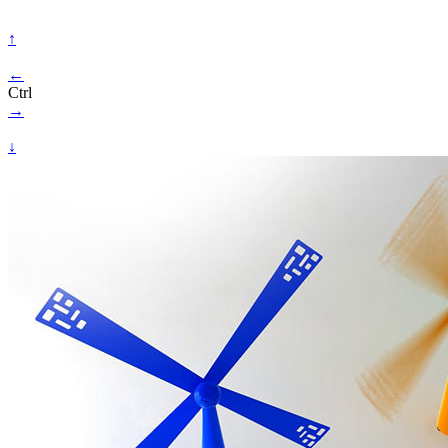
↑
←
Ctrl
→
↓