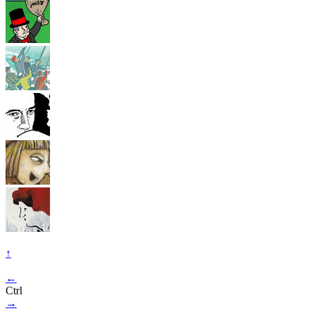
↑
←
Ctrl
→