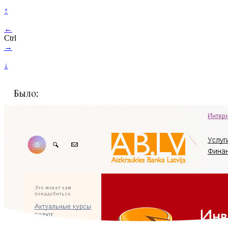
↑
←
Ctrl
→
↓