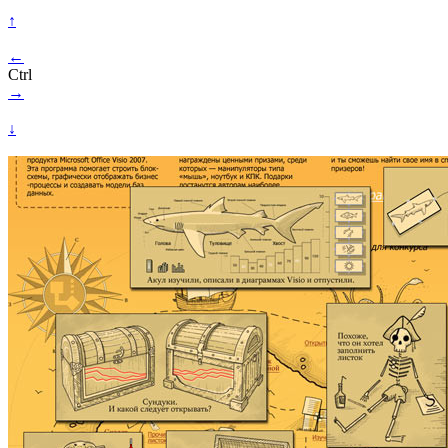
↑
←
Ctrl
→
↓