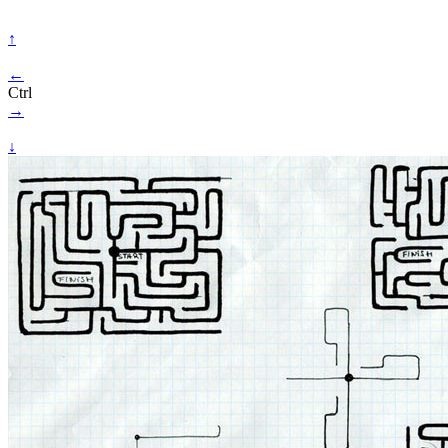
↑
←
Ctrl
→
↓