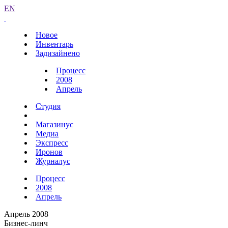
EN
Новое
Инвентарь
Задизайнено
Процесс
2008
Апрель
Студия
Магазинус
Медиа
Экспресс
Иронов
Журналус
Процесс
2008
Апрель
Апрель 2008
Бизнес-линч