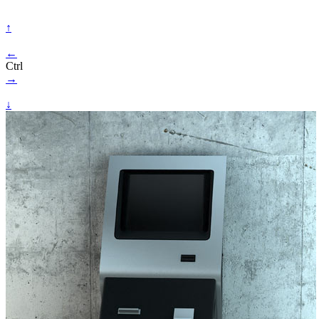
↑
←
Ctrl
→
↓