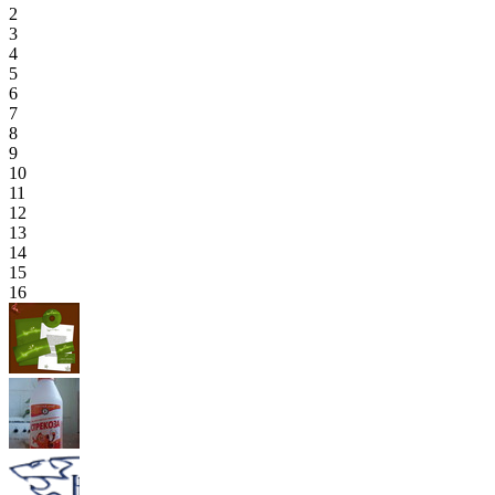
2
3
4
5
6
7
8
9
10
11
12
13
14
15
16