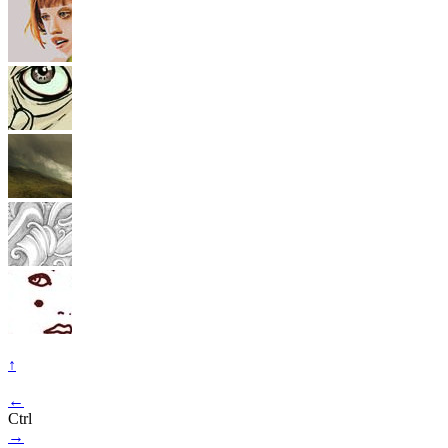
↑
←
Ctrl
→