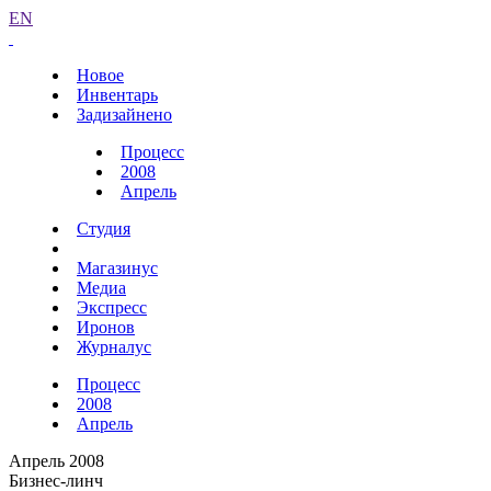
EN
Новое
Инвентарь
Задизайнено
Процесс
2008
Апрель
Студия
Магазинус
Медиа
Экспресс
Иронов
Журналус
Процесс
2008
Апрель
Апрель 2008
Бизнес-линч