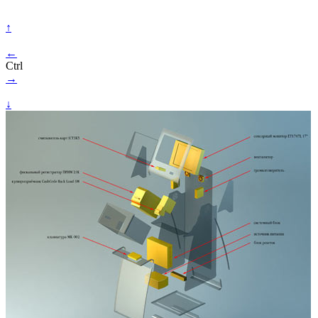
↑
←
Ctrl
→
↓