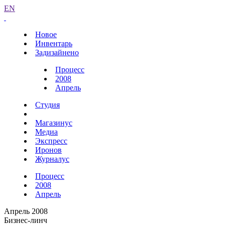
EN
Новое
Инвентарь
Задизайнено
Процесс
2008
Апрель
Студия
Магазинус
Медиа
Экспресс
Иронов
Журналус
Процесс
2008
Апрель
Апрель 2008
Бизнес-линч