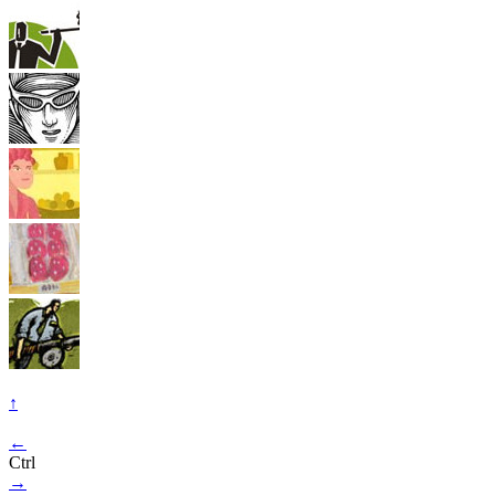
↑
←
Ctrl
→