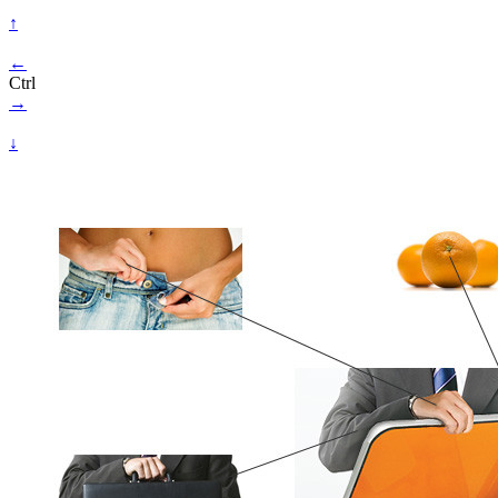
↑
←
Ctrl
→
↓