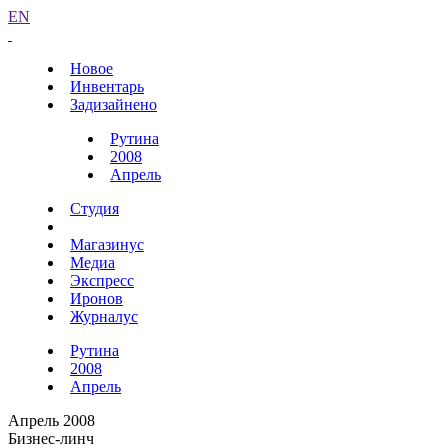
EN
Новое
Инвентарь
Задизайнено
Рутина
2008
Апрель
Студия
Магазинус
Медиа
Экспресс
Иронов
Журналус
Рутина
2008
Апрель
Апрель 2008
Бизнес-линч