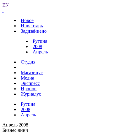
EN
Новое
Инвентарь
Задизайнено
Рутина
2008
Апрель
Студия
Магазинус
Медиа
Экспресс
Иронов
Журналус
Рутина
2008
Апрель
Апрель 2008
Бизнес-линч