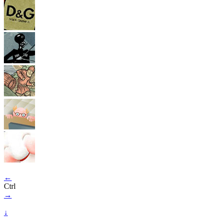
←
Ctrl
→
↓