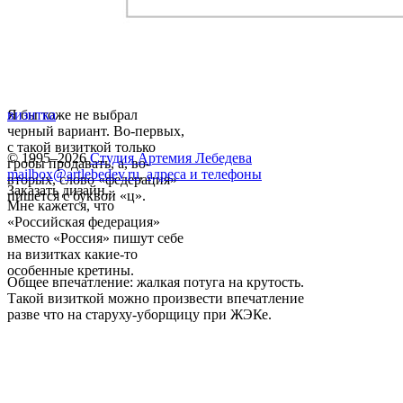
Я бы тоже не выбрал
визитка
черный вариант. Во-первых,
с такой визиткой только
© 1995–2026
Студия Артемия Лебедева
гробы продавать, а, во-
mailbox@artlebedev.ru
,
адреса и телефоны
вторых, слово «федерация»
Заказать дизайн...
пишется с буквой «ц».
Мне кажется, что
«Российская федерация»
вместо «Россия» пишут себе
на визитках какие-то
особенные кретины.
Общее впечатление: жалкая потуга на крутость.
Такой визиткой можно произвести впечатление
разве что на старуху-уборщицу при ЖЭКе.