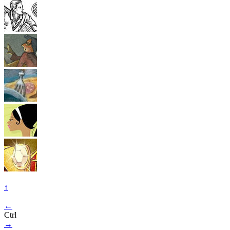
↑
←
Ctrl
→