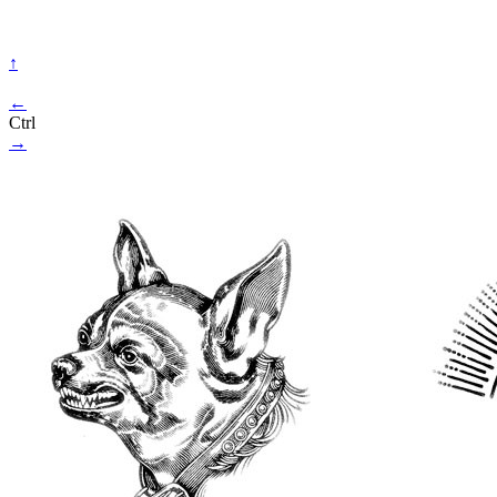
↑
←
Ctrl
→